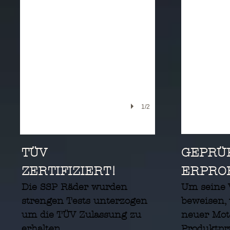
1/2
TÜV
GEPRÜ
ZERTIFIZIERT!
ERPRO
Die SSP Räder wurden
Um seine V
strengen Tests unterzogen
beweisen,
um die TÜV Zulassung zu
neuer Mot
erhalten.
Produktpr