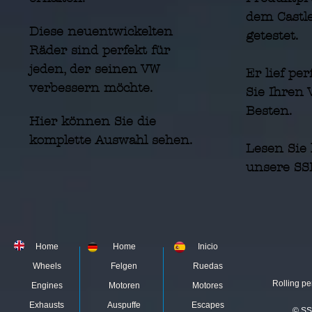
dem Castl
Diese neuentwickelten
getestet.
Räder sind perfekt für
jeden, der seinen VW
Er lief pe
verbessern möchte.
Sie Ihren
Besten.
Hier können Sie die
komplette Auswahl sehen
.
Lesen Sie
unsere SS
Home
Home
Inicio
Wheels
Felgen
Ruedas
Rolling pe
Engines
Motoren
Motores
Exhausts
Auspuffe
Escapes
© SS